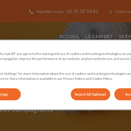
02 37 32 53 82
Appelez-nous
Urgenc
ACCUEIL
LE CABINET
SERV
“Accept All” you agree to the storing and use of cookies and tracking technologies on yo
 navigation, improve the performance of our website, analyse website use, and assist 
Epars (Sablons)
ie Settings” for more information about the use of cookies and tracking technologies an
nces. More information is available in our Privacy Notice and Cookie Policy.
tings
Reject All Optional
Acc
e vos compagnons