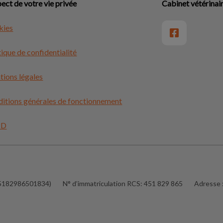
ect de votre vie privée
Cabinet vétérinai
kies
tique de confidentialité
ions légales
itions générales de fonctionnement
PD
 45182986501834)
N° d’immatriculation RCS:
451 829 865
Adresse 