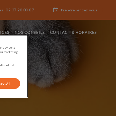
02 37 28 00 87
Prendre rendez-vous
es
ICES
NOS CONSEILS
CONTACT & HORAIRES
ur device to
our marketing
d to adjust
ept All