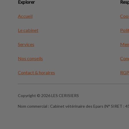
Explorer
Resp
Accueil
Coo
Le cabinet
Poli
Services
Ment
Nos conseils
Cond
Contact & horaires
RG
Copyright © 2026 LES CERISIERS
Nom commercial :
Cabinet vétérinaire des Epars (N° SIRET :