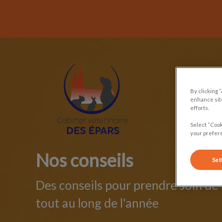
By clicking 
enhance site
Page d'accueil de Cabinet vétérinaire 
efforts.
Select “Cook
your prefere
Nos conseils
Set
Des conseils pour prendre soin d
tout au long de l'année